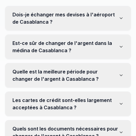
Dois-je échanger mes devises à l'aéroport
de Casablanca ?
Non, il est souvent recommandé de ne pas échanger
toutes vos devises à l'aéroport, où les taux peuvent
Est-ce sûr de changer de l'argent dans la
être moins avantageux. Orientez-vous plutôt vers les
médina de Casablanca ?
bureaux de change en ville pour obtenir de meilleurs
taux.
Oui, plusieurs bureaux de change fiables opèrent dans
la médina. Cependant, il est conseillé de privilégier les
Quelle est la meilleure période pour
établissements réputés pour éviter les surprises.
changer de l'argent à Casablanca ?
Il n'y a pas de période spécifique. Cependant,
surveillez les taux de change avant votre voyage et
Les cartes de crédit sont-elles largement
soyez attentif aux fluctuations pour maximiser la valeur
acceptées à Casablanca ?
de vos devises.
Oui, les cartes de crédit internationales sont
généralement acceptées dans les zones touristiques.
Quels sont les documents nécessaires pour
Cependant, avoir un peu de monnaie locale peut être