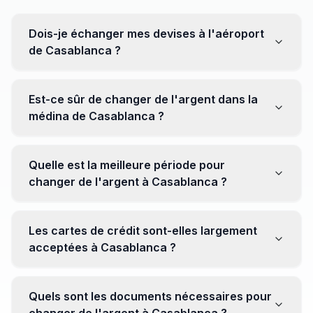
Dois-je échanger mes devises à l'aéroport
de Casablanca ?
Non, il est souvent recommandé de ne pas échanger
toutes vos devises à l'aéroport, où les taux peuvent
Est-ce sûr de changer de l'argent dans la
être moins avantageux. Orientez-vous plutôt vers les
médina de Casablanca ?
bureaux de change en ville pour obtenir de meilleurs
taux.
Oui, plusieurs bureaux de change fiables opèrent dans
la médina. Cependant, il est conseillé de privilégier les
Quelle est la meilleure période pour
établissements réputés pour éviter les surprises.
changer de l'argent à Casablanca ?
Il n'y a pas de période spécifique. Cependant,
surveillez les taux de change avant votre voyage et
Les cartes de crédit sont-elles largement
soyez attentif aux fluctuations pour maximiser la valeur
acceptées à Casablanca ?
de vos devises.
Oui, les cartes de crédit internationales sont
généralement acceptées dans les zones touristiques.
Quels sont les documents nécessaires pour
Cependant, avoir un peu de monnaie locale peut être