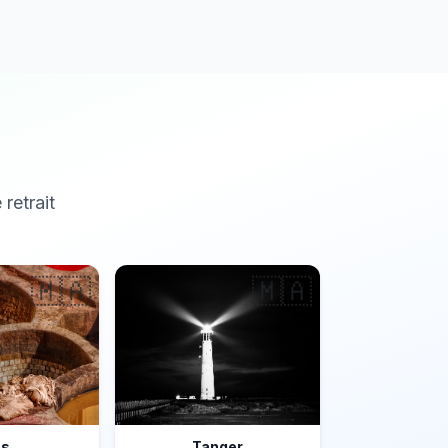
 retrait
🇲🇦
🇲🇦
ès
Tanger