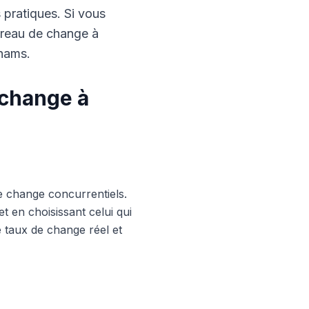
s pratiques. Si vous
ureau de change à
rhams.
 change à
e change concurrentiels.
 en choisissant celui qui
le taux de change réel et