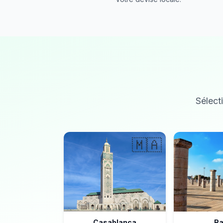
Sélecti
🇲🇦
Casablanca
Ra