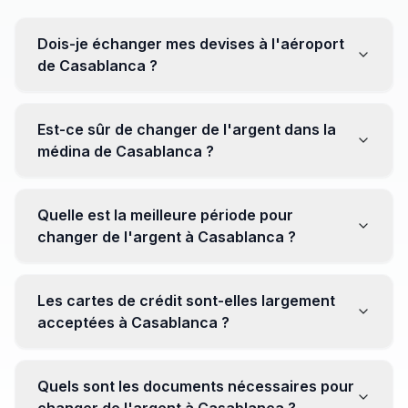
Dois-je échanger mes devises à l'aéroport
de Casablanca ?
Non, il est souvent recommandé de ne pas échanger
toutes vos devises à l'aéroport, où les taux peuvent
Est-ce sûr de changer de l'argent dans la
être moins avantageux. Orientez-vous plutôt vers les
médina de Casablanca ?
bureaux de change en ville pour obtenir de meilleurs
taux.
Oui, plusieurs bureaux de change fiables opèrent dans
la médina. Cependant, il est conseillé de privilégier les
Quelle est la meilleure période pour
établissements réputés pour éviter les surprises.
changer de l'argent à Casablanca ?
Il n'y a pas de période spécifique. Cependant,
surveillez les taux de change avant votre voyage et
Les cartes de crédit sont-elles largement
soyez attentif aux fluctuations pour maximiser la valeur
acceptées à Casablanca ?
de vos devises.
Oui, les cartes de crédit internationales sont
généralement acceptées dans les zones touristiques.
Quels sont les documents nécessaires pour
Cependant, avoir un peu de monnaie locale peut être