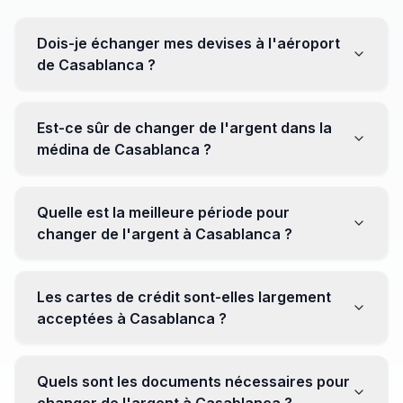
Dois-je échanger mes devises à l'aéroport
de Casablanca ?
Non, il est souvent recommandé de ne pas échanger
toutes vos devises à l'aéroport, où les taux peuvent
Est-ce sûr de changer de l'argent dans la
être moins avantageux. Orientez-vous plutôt vers les
médina de Casablanca ?
bureaux de change en ville pour obtenir de meilleurs
taux.
Oui, plusieurs bureaux de change fiables opèrent dans
la médina. Cependant, il est conseillé de privilégier les
Quelle est la meilleure période pour
établissements réputés pour éviter les surprises.
changer de l'argent à Casablanca ?
Il n'y a pas de période spécifique. Cependant,
surveillez les taux de change avant votre voyage et
Les cartes de crédit sont-elles largement
soyez attentif aux fluctuations pour maximiser la valeur
acceptées à Casablanca ?
de vos devises.
Oui, les cartes de crédit internationales sont
généralement acceptées dans les zones touristiques.
Quels sont les documents nécessaires pour
Cependant, avoir un peu de monnaie locale peut être