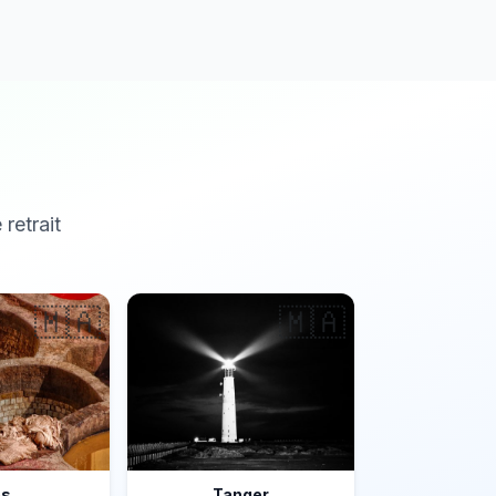
 retrait
🇲🇦
🇲🇦
ès
Tanger