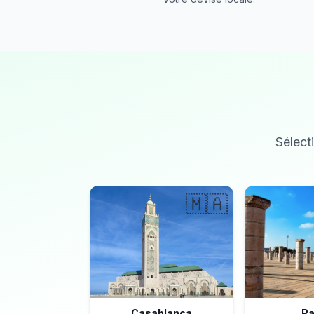
Sélecti
🇲🇦
Casablanca
Ra