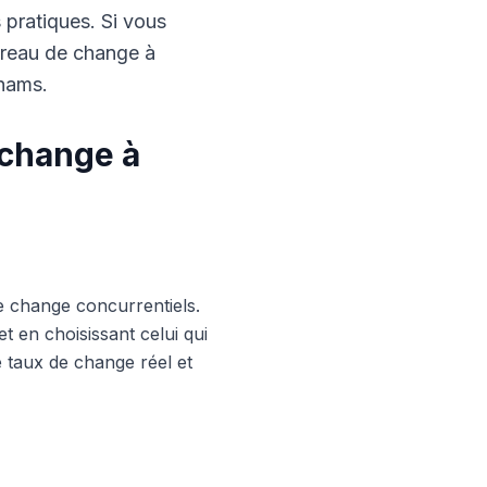
s pratiques. Si vous
ureau de change à
rhams.
 change à
e change concurrentiels.
 en choisissant celui qui
le taux de change réel et