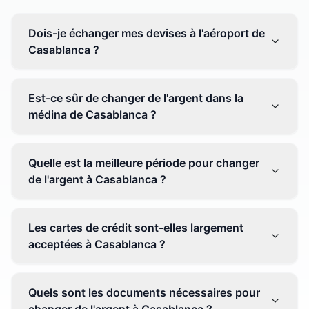
Dois-je échanger mes devises à l'aéroport de
Casablanca ?
Non, il est souvent recommandé de ne pas échanger
toutes vos devises à l'aéroport, où les taux peuvent
Est-ce sûr de changer de l'argent dans la
être moins avantageux. Orientez-vous plutôt vers les
médina de Casablanca ?
bureaux de change en ville pour obtenir de meilleurs
taux.
Oui, plusieurs bureaux de change fiables opèrent dans
la médina. Cependant, il est conseillé de privilégier les
Quelle est la meilleure période pour changer
établissements réputés pour éviter les surprises.
de l'argent à Casablanca ?
Il n'y a pas de période spécifique. Cependant,
surveillez les taux de change avant votre voyage et
Les cartes de crédit sont-elles largement
soyez attentif aux fluctuations pour maximiser la valeur
acceptées à Casablanca ?
de vos devises.
Oui, les cartes de crédit internationales sont
généralement acceptées dans les zones touristiques.
Quels sont les documents nécessaires pour
Cependant, avoir un peu de monnaie locale peut être