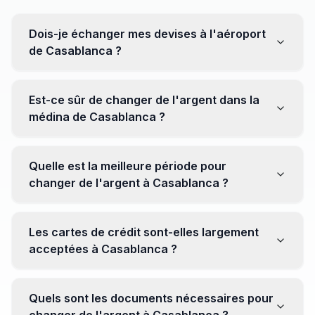
Dois-je échanger mes devises à l'aéroport
de Casablanca ?
Non, il est souvent recommandé de ne pas échanger
toutes vos devises à l'aéroport, où les taux peuvent
Est-ce sûr de changer de l'argent dans la
être moins avantageux. Orientez-vous plutôt vers les
médina de Casablanca ?
bureaux de change en ville pour obtenir de meilleurs
taux.
Oui, plusieurs bureaux de change fiables opèrent dans
la médina. Cependant, il est conseillé de privilégier les
Quelle est la meilleure période pour
établissements réputés pour éviter les surprises.
changer de l'argent à Casablanca ?
Il n'y a pas de période spécifique. Cependant,
surveillez les taux de change avant votre voyage et
Les cartes de crédit sont-elles largement
soyez attentif aux fluctuations pour maximiser la valeur
acceptées à Casablanca ?
de vos devises.
Oui, les cartes de crédit internationales sont
généralement acceptées dans les zones touristiques.
Quels sont les documents nécessaires pour
Cependant, avoir un peu de monnaie locale peut être