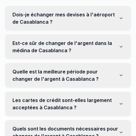
Dois-je échanger mes devises à l'aéroport
de Casablanca ?
Non, il est souvent recommandé de ne pas échanger
toutes vos devises à l'aéroport, où les taux peuvent
Est-ce sûr de changer de l'argent dans la
être moins avantageux. Orientez-vous plutôt vers les
médina de Casablanca ?
bureaux de change en ville pour obtenir de meilleurs
taux.
Oui, plusieurs bureaux de change fiables opèrent dans
la médina. Cependant, il est conseillé de privilégier les
Quelle est la meilleure période pour
établissements réputés pour éviter les surprises.
changer de l'argent à Casablanca ?
Il n'y a pas de période spécifique. Cependant,
surveillez les taux de change avant votre voyage et
Les cartes de crédit sont-elles largement
soyez attentif aux fluctuations pour maximiser la valeur
acceptées à Casablanca ?
de vos devises.
Oui, les cartes de crédit internationales sont
généralement acceptées dans les zones touristiques.
Quels sont les documents nécessaires pour
Cependant, avoir un peu de monnaie locale peut être