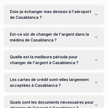
Dois-je échanger mes devises à l'aéroport
de Casablanca ?
Non, il est souvent recommandé de ne pas échanger
toutes vos devises à l'aéroport, où les taux peuvent
Est-ce sûr de changer de l'argent dans la
être moins avantageux. Orientez-vous plutôt vers les
médina de Casablanca ?
bureaux de change en ville pour obtenir de meilleurs
taux.
Oui, plusieurs bureaux de change fiables opèrent dans
la médina. Cependant, il est conseillé de privilégier les
Quelle est la meilleure période pour
établissements réputés pour éviter les surprises.
changer de l'argent à Casablanca ?
Il n'y a pas de période spécifique. Cependant,
surveillez les taux de change avant votre voyage et
Les cartes de crédit sont-elles largement
soyez attentif aux fluctuations pour maximiser la valeur
acceptées à Casablanca ?
de vos devises.
Oui, les cartes de crédit internationales sont
généralement acceptées dans les zones touristiques.
Quels sont les documents nécessaires pour
Cependant, avoir un peu de monnaie locale peut être