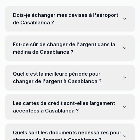
Dois-je échanger mes devises à l'aéroport
de Casablanca ?
Non, il est souvent recommandé de ne pas échanger
toutes vos devises à l'aéroport, où les taux peuvent
Est-ce sûr de changer de l'argent dans la
être moins avantageux. Orientez-vous plutôt vers les
médina de Casablanca ?
bureaux de change en ville pour obtenir de meilleurs
taux.
Oui, plusieurs bureaux de change fiables opèrent dans
la médina. Cependant, il est conseillé de privilégier les
Quelle est la meilleure période pour
établissements réputés pour éviter les surprises.
changer de l'argent à Casablanca ?
Il n'y a pas de période spécifique. Cependant,
surveillez les taux de change avant votre voyage et
Les cartes de crédit sont-elles largement
soyez attentif aux fluctuations pour maximiser la valeur
acceptées à Casablanca ?
de vos devises.
Oui, les cartes de crédit internationales sont
généralement acceptées dans les zones touristiques.
Quels sont les documents nécessaires pour
Cependant, avoir un peu de monnaie locale peut être