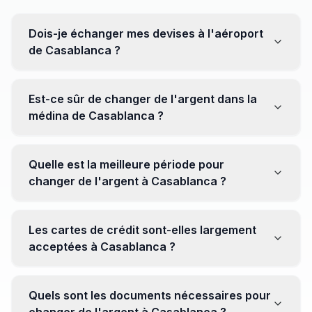
Dois-je échanger mes devises à l'aéroport
de Casablanca ?
Non, il est souvent recommandé de ne pas échanger
toutes vos devises à l'aéroport, où les taux peuvent
Est-ce sûr de changer de l'argent dans la
être moins avantageux. Orientez-vous plutôt vers les
médina de Casablanca ?
bureaux de change en ville pour obtenir de meilleurs
taux.
Oui, plusieurs bureaux de change fiables opèrent dans
la médina. Cependant, il est conseillé de privilégier les
Quelle est la meilleure période pour
établissements réputés pour éviter les surprises.
changer de l'argent à Casablanca ?
Il n'y a pas de période spécifique. Cependant,
surveillez les taux de change avant votre voyage et
Les cartes de crédit sont-elles largement
soyez attentif aux fluctuations pour maximiser la valeur
acceptées à Casablanca ?
de vos devises.
Oui, les cartes de crédit internationales sont
généralement acceptées dans les zones touristiques.
Quels sont les documents nécessaires pour
Cependant, avoir un peu de monnaie locale peut être