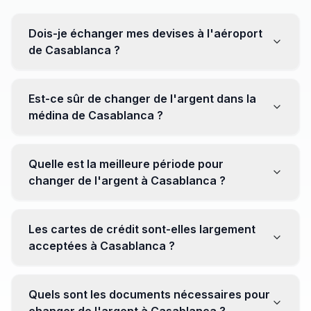
Dois-je échanger mes devises à l'aéroport
de Casablanca ?
Non, il est souvent recommandé de ne pas échanger
toutes vos devises à l'aéroport, où les taux peuvent
Est-ce sûr de changer de l'argent dans la
être moins avantageux. Orientez-vous plutôt vers les
médina de Casablanca ?
bureaux de change en ville pour obtenir de meilleurs
taux.
Oui, plusieurs bureaux de change fiables opèrent dans
la médina. Cependant, il est conseillé de privilégier les
Quelle est la meilleure période pour
établissements réputés pour éviter les surprises.
changer de l'argent à Casablanca ?
Il n'y a pas de période spécifique. Cependant,
surveillez les taux de change avant votre voyage et
Les cartes de crédit sont-elles largement
soyez attentif aux fluctuations pour maximiser la valeur
acceptées à Casablanca ?
de vos devises.
Oui, les cartes de crédit internationales sont
généralement acceptées dans les zones touristiques.
Quels sont les documents nécessaires pour
Cependant, avoir un peu de monnaie locale peut être