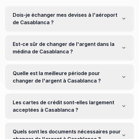
Dois-je échanger mes devises à l'aéroport
de Casablanca ?
Non, il est souvent recommandé de ne pas échanger
toutes vos devises à l'aéroport, où les taux peuvent
Est-ce sûr de changer de l'argent dans la
être moins avantageux. Orientez-vous plutôt vers les
médina de Casablanca ?
bureaux de change en ville pour obtenir de meilleurs
taux.
Oui, plusieurs bureaux de change fiables opèrent dans
la médina. Cependant, il est conseillé de privilégier les
Quelle est la meilleure période pour
établissements réputés pour éviter les surprises.
changer de l'argent à Casablanca ?
Il n'y a pas de période spécifique. Cependant,
surveillez les taux de change avant votre voyage et
Les cartes de crédit sont-elles largement
soyez attentif aux fluctuations pour maximiser la valeur
acceptées à Casablanca ?
de vos devises.
Oui, les cartes de crédit internationales sont
généralement acceptées dans les zones touristiques.
Quels sont les documents nécessaires pour
Cependant, avoir un peu de monnaie locale peut être