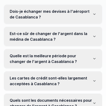
Dois-je échanger mes devises à l'aéroport
de Casablanca ?
Non, il est souvent recommandé de ne pas échanger
toutes vos devises à l'aéroport, où les taux peuvent
Est-ce sûr de changer de l'argent dans la
être moins avantageux. Orientez-vous plutôt vers les
médina de Casablanca ?
bureaux de change en ville pour obtenir de meilleurs
taux.
Oui, plusieurs bureaux de change fiables opèrent dans
la médina. Cependant, il est conseillé de privilégier les
Quelle est la meilleure période pour
établissements réputés pour éviter les surprises.
changer de l'argent à Casablanca ?
Il n'y a pas de période spécifique. Cependant,
surveillez les taux de change avant votre voyage et
Les cartes de crédit sont-elles largement
soyez attentif aux fluctuations pour maximiser la valeur
acceptées à Casablanca ?
de vos devises.
Oui, les cartes de crédit internationales sont
généralement acceptées dans les zones touristiques.
Quels sont les documents nécessaires pour
Cependant, avoir un peu de monnaie locale peut être