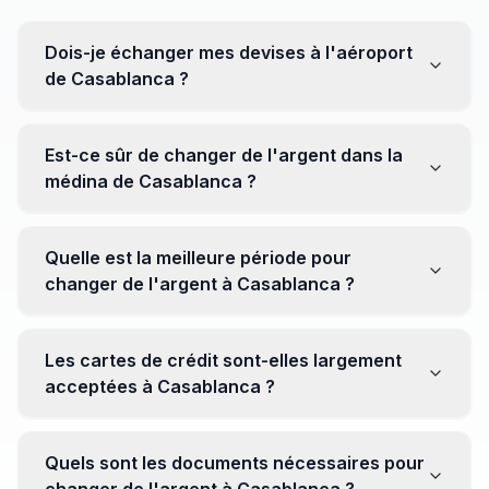
Dois-je échanger mes devises à l'aéroport
de Casablanca ?
Non, il est souvent recommandé de ne pas échanger
toutes vos devises à l'aéroport, où les taux peuvent
Est-ce sûr de changer de l'argent dans la
être moins avantageux. Orientez-vous plutôt vers les
médina de Casablanca ?
bureaux de change en ville pour obtenir de meilleurs
taux.
Oui, plusieurs bureaux de change fiables opèrent dans
la médina. Cependant, il est conseillé de privilégier les
Quelle est la meilleure période pour
établissements réputés pour éviter les surprises.
changer de l'argent à Casablanca ?
Il n'y a pas de période spécifique. Cependant,
surveillez les taux de change avant votre voyage et
Les cartes de crédit sont-elles largement
soyez attentif aux fluctuations pour maximiser la valeur
acceptées à Casablanca ?
de vos devises.
Oui, les cartes de crédit internationales sont
généralement acceptées dans les zones touristiques.
Quels sont les documents nécessaires pour
Cependant, avoir un peu de monnaie locale peut être