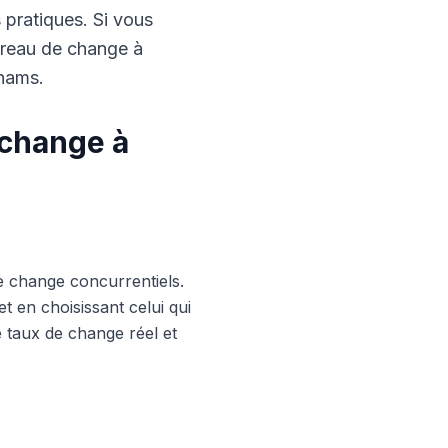
s pratiques. Si vous
ureau de change à
rhams.
 change à
e change concurrentiels.
 en choisissant celui qui
le taux de change réel et