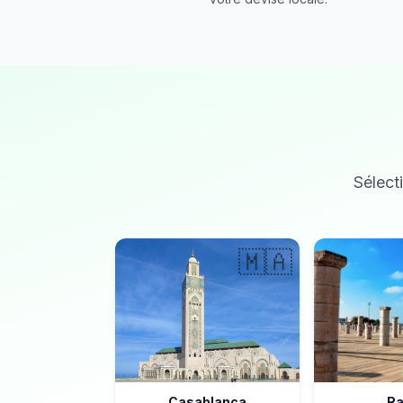
Sélecti
🇲🇦
Casablanca
Ra