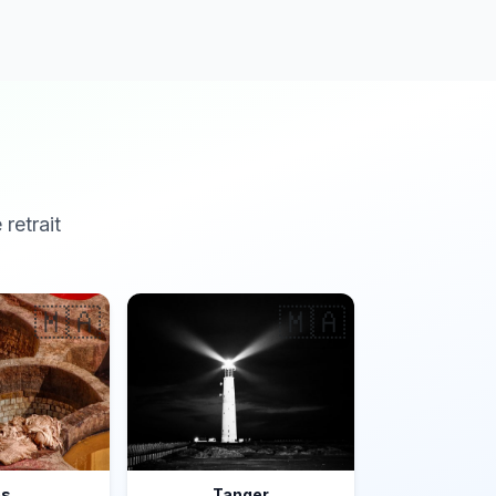
 retrait
🇲🇦
🇲🇦
ès
Tanger