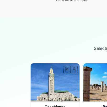
Sélecti
🇲🇦
Casablanca
Ra