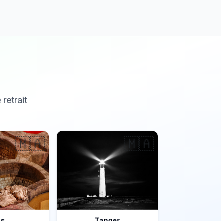
 retrait
🇲🇦
🇲🇦
ès
Tanger