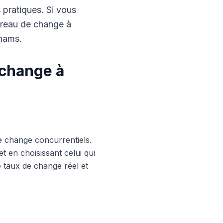
s pratiques. Si vous
ureau de change à
rhams.
 change à
e change concurrentiels.
 en choisissant celui qui
le taux de change réel et