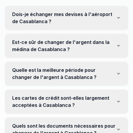
Dois-je échanger mes devises à l'aéroport
de Casablanca ?
Non, il est souvent recommandé de ne pas échanger
toutes vos devises à l'aéroport, où les taux peuvent
Est-ce sûr de changer de l'argent dans la
être moins avantageux. Orientez-vous plutôt vers les
médina de Casablanca ?
bureaux de change en ville pour obtenir de meilleurs
taux.
Oui, plusieurs bureaux de change fiables opèrent dans
la médina. Cependant, il est conseillé de privilégier les
Quelle est la meilleure période pour
établissements réputés pour éviter les surprises.
changer de l'argent à Casablanca ?
Il n'y a pas de période spécifique. Cependant,
surveillez les taux de change avant votre voyage et
Les cartes de crédit sont-elles largement
soyez attentif aux fluctuations pour maximiser la valeur
acceptées à Casablanca ?
de vos devises.
Oui, les cartes de crédit internationales sont
généralement acceptées dans les zones touristiques.
Quels sont les documents nécessaires pour
Cependant, avoir un peu de monnaie locale peut être