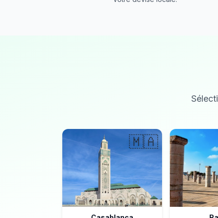
Sélecti
🇲🇦
Casablanca
Ra