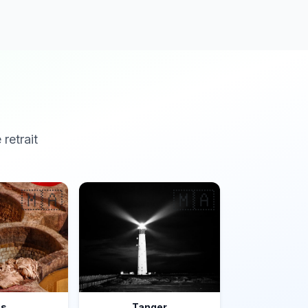
 retrait
🇲🇦
🇲🇦
ès
Tanger