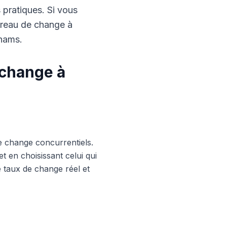
s pratiques. Si vous
ureau de change à
rhams.
 change à
e change concurrentiels.
 en choisissant celui qui
le taux de change réel et