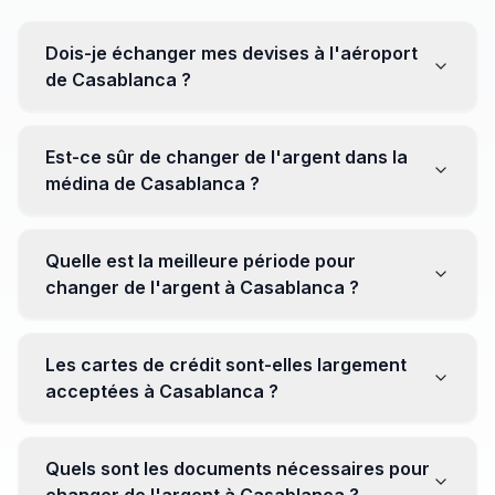
Dois-je échanger mes devises à l'aéroport
de Casablanca ?
Non, il est souvent recommandé de ne pas échanger
toutes vos devises à l'aéroport, où les taux peuvent
Est-ce sûr de changer de l'argent dans la
être moins avantageux. Orientez-vous plutôt vers les
médina de Casablanca ?
bureaux de change en ville pour obtenir de meilleurs
taux.
Oui, plusieurs bureaux de change fiables opèrent dans
la médina. Cependant, il est conseillé de privilégier les
Quelle est la meilleure période pour
établissements réputés pour éviter les surprises.
changer de l'argent à Casablanca ?
Il n'y a pas de période spécifique. Cependant,
surveillez les taux de change avant votre voyage et
Les cartes de crédit sont-elles largement
soyez attentif aux fluctuations pour maximiser la valeur
acceptées à Casablanca ?
de vos devises.
Oui, les cartes de crédit internationales sont
généralement acceptées dans les zones touristiques.
Quels sont les documents nécessaires pour
Cependant, avoir un peu de monnaie locale peut être