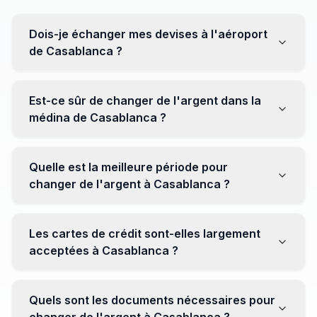
Dois-je échanger mes devises à l'aéroport
de Casablanca ?
Non, il est souvent recommandé de ne pas échanger
toutes vos devises à l'aéroport, où les taux peuvent
Est-ce sûr de changer de l'argent dans la
être moins avantageux. Orientez-vous plutôt vers les
médina de Casablanca ?
bureaux de change en ville pour obtenir de meilleurs
taux.
Oui, plusieurs bureaux de change fiables opèrent dans
la médina. Cependant, il est conseillé de privilégier les
Quelle est la meilleure période pour
établissements réputés pour éviter les surprises.
changer de l'argent à Casablanca ?
Il n'y a pas de période spécifique. Cependant,
surveillez les taux de change avant votre voyage et
Les cartes de crédit sont-elles largement
soyez attentif aux fluctuations pour maximiser la valeur
acceptées à Casablanca ?
de vos devises.
Oui, les cartes de crédit internationales sont
généralement acceptées dans les zones touristiques.
Quels sont les documents nécessaires pour
Cependant, avoir un peu de monnaie locale peut être