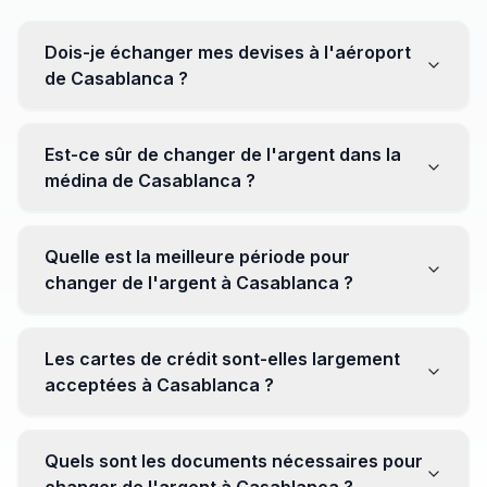
Dois-je échanger mes devises à l'aéroport
de Casablanca ?
Non, il est souvent recommandé de ne pas échanger
toutes vos devises à l'aéroport, où les taux peuvent
Est-ce sûr de changer de l'argent dans la
être moins avantageux. Orientez-vous plutôt vers les
médina de Casablanca ?
bureaux de change en ville pour obtenir de meilleurs
taux.
Oui, plusieurs bureaux de change fiables opèrent dans
la médina. Cependant, il est conseillé de privilégier les
Quelle est la meilleure période pour
établissements réputés pour éviter les surprises.
changer de l'argent à Casablanca ?
Il n'y a pas de période spécifique. Cependant,
surveillez les taux de change avant votre voyage et
Les cartes de crédit sont-elles largement
soyez attentif aux fluctuations pour maximiser la valeur
acceptées à Casablanca ?
de vos devises.
Oui, les cartes de crédit internationales sont
généralement acceptées dans les zones touristiques.
Quels sont les documents nécessaires pour
Cependant, avoir un peu de monnaie locale peut être