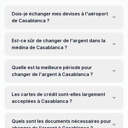
Dois-je échanger mes devises à l'aéroport
de Casablanca ?
Non, il est souvent recommandé de ne pas échanger
toutes vos devises à l'aéroport, où les taux peuvent
Est-ce sûr de changer de l'argent dans la
être moins avantageux. Orientez-vous plutôt vers les
médina de Casablanca ?
bureaux de change en ville pour obtenir de meilleurs
taux.
Oui, plusieurs bureaux de change fiables opèrent dans
la médina. Cependant, il est conseillé de privilégier les
Quelle est la meilleure période pour
établissements réputés pour éviter les surprises.
changer de l'argent à Casablanca ?
Il n'y a pas de période spécifique. Cependant,
surveillez les taux de change avant votre voyage et
Les cartes de crédit sont-elles largement
soyez attentif aux fluctuations pour maximiser la valeur
acceptées à Casablanca ?
de vos devises.
Oui, les cartes de crédit internationales sont
généralement acceptées dans les zones touristiques.
Quels sont les documents nécessaires pour
Cependant, avoir un peu de monnaie locale peut être