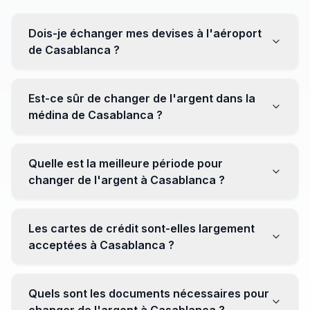
Dois-je échanger mes devises à l'aéroport
de Casablanca ?
Non, il est souvent recommandé de ne pas échanger
toutes vos devises à l'aéroport, où les taux peuvent
Est-ce sûr de changer de l'argent dans la
être moins avantageux. Orientez-vous plutôt vers les
médina de Casablanca ?
bureaux de change en ville pour obtenir de meilleurs
taux.
Oui, plusieurs bureaux de change fiables opèrent dans
la médina. Cependant, il est conseillé de privilégier les
Quelle est la meilleure période pour
établissements réputés pour éviter les surprises.
changer de l'argent à Casablanca ?
Il n'y a pas de période spécifique. Cependant,
surveillez les taux de change avant votre voyage et
Les cartes de crédit sont-elles largement
soyez attentif aux fluctuations pour maximiser la valeur
acceptées à Casablanca ?
de vos devises.
Oui, les cartes de crédit internationales sont
généralement acceptées dans les zones touristiques.
Quels sont les documents nécessaires pour
Cependant, avoir un peu de monnaie locale peut être