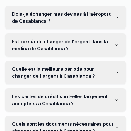
Dois-je échanger mes devises à l'aéroport
de Casablanca ?
Non, il est souvent recommandé de ne pas échanger
toutes vos devises à l'aéroport, où les taux peuvent
Est-ce sûr de changer de l'argent dans la
être moins avantageux. Orientez-vous plutôt vers les
médina de Casablanca ?
bureaux de change en ville pour obtenir de meilleurs
taux.
Oui, plusieurs bureaux de change fiables opèrent dans
la médina. Cependant, il est conseillé de privilégier les
Quelle est la meilleure période pour
établissements réputés pour éviter les surprises.
changer de l'argent à Casablanca ?
Il n'y a pas de période spécifique. Cependant,
surveillez les taux de change avant votre voyage et
Les cartes de crédit sont-elles largement
soyez attentif aux fluctuations pour maximiser la valeur
acceptées à Casablanca ?
de vos devises.
Oui, les cartes de crédit internationales sont
généralement acceptées dans les zones touristiques.
Quels sont les documents nécessaires pour
Cependant, avoir un peu de monnaie locale peut être