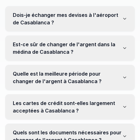
Dois-je échanger mes devises à l'aéroport
de Casablanca ?
Non, il est souvent recommandé de ne pas échanger
toutes vos devises à l'aéroport, où les taux peuvent
Est-ce sûr de changer de l'argent dans la
être moins avantageux. Orientez-vous plutôt vers les
médina de Casablanca ?
bureaux de change en ville pour obtenir de meilleurs
taux.
Oui, plusieurs bureaux de change fiables opèrent dans
la médina. Cependant, il est conseillé de privilégier les
Quelle est la meilleure période pour
établissements réputés pour éviter les surprises.
changer de l'argent à Casablanca ?
Il n'y a pas de période spécifique. Cependant,
surveillez les taux de change avant votre voyage et
Les cartes de crédit sont-elles largement
soyez attentif aux fluctuations pour maximiser la valeur
acceptées à Casablanca ?
de vos devises.
Oui, les cartes de crédit internationales sont
généralement acceptées dans les zones touristiques.
Quels sont les documents nécessaires pour
Cependant, avoir un peu de monnaie locale peut être