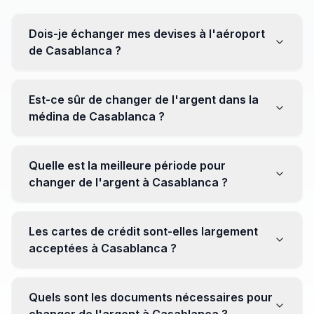
Dois-je échanger mes devises à l'aéroport
de Casablanca ?
Non, il est souvent recommandé de ne pas échanger
toutes vos devises à l'aéroport, où les taux peuvent
Est-ce sûr de changer de l'argent dans la
être moins avantageux. Orientez-vous plutôt vers les
médina de Casablanca ?
bureaux de change en ville pour obtenir de meilleurs
taux.
Oui, plusieurs bureaux de change fiables opèrent dans
la médina. Cependant, il est conseillé de privilégier les
Quelle est la meilleure période pour
établissements réputés pour éviter les surprises.
changer de l'argent à Casablanca ?
Il n'y a pas de période spécifique. Cependant,
surveillez les taux de change avant votre voyage et
Les cartes de crédit sont-elles largement
soyez attentif aux fluctuations pour maximiser la valeur
acceptées à Casablanca ?
de vos devises.
Oui, les cartes de crédit internationales sont
généralement acceptées dans les zones touristiques.
Quels sont les documents nécessaires pour
Cependant, avoir un peu de monnaie locale peut être