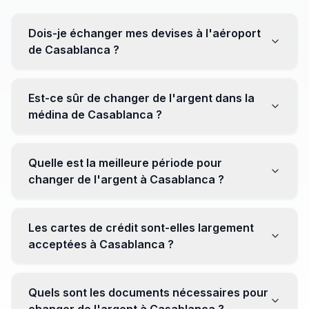
Dois-je échanger mes devises à l'aéroport
de Casablanca ?
Non, il est souvent recommandé de ne pas échanger
toutes vos devises à l'aéroport, où les taux peuvent
Est-ce sûr de changer de l'argent dans la
être moins avantageux. Orientez-vous plutôt vers les
médina de Casablanca ?
bureaux de change en ville pour obtenir de meilleurs
taux.
Oui, plusieurs bureaux de change fiables opèrent dans
la médina. Cependant, il est conseillé de privilégier les
Quelle est la meilleure période pour
établissements réputés pour éviter les surprises.
changer de l'argent à Casablanca ?
Il n'y a pas de période spécifique. Cependant,
surveillez les taux de change avant votre voyage et
Les cartes de crédit sont-elles largement
soyez attentif aux fluctuations pour maximiser la valeur
acceptées à Casablanca ?
de vos devises.
Oui, les cartes de crédit internationales sont
généralement acceptées dans les zones touristiques.
Quels sont les documents nécessaires pour
Cependant, avoir un peu de monnaie locale peut être