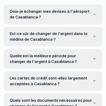
Dois-je échanger mes devises à l'aéroport
de Casablanca ?
Non, il est souvent recommandé de ne pas échanger
toutes vos devises à l'aéroport, où les taux peuvent
Est-ce sûr de changer de l'argent dans la
être moins avantageux. Orientez-vous plutôt vers les
médina de Casablanca ?
bureaux de change en ville pour obtenir de meilleurs
taux.
Oui, plusieurs bureaux de change fiables opèrent dans
la médina. Cependant, il est conseillé de privilégier les
Quelle est la meilleure période pour
établissements réputés pour éviter les surprises.
changer de l'argent à Casablanca ?
Il n'y a pas de période spécifique. Cependant,
surveillez les taux de change avant votre voyage et
Les cartes de crédit sont-elles largement
soyez attentif aux fluctuations pour maximiser la valeur
acceptées à Casablanca ?
de vos devises.
Oui, les cartes de crédit internationales sont
généralement acceptées dans les zones touristiques.
Quels sont les documents nécessaires pour
Cependant, avoir un peu de monnaie locale peut être