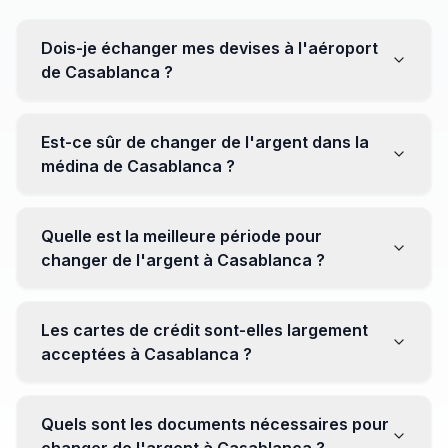
Dois-je échanger mes devises à l'aéroport
de Casablanca ?
Non, il est souvent recommandé de ne pas échanger
toutes vos devises à l'aéroport, où les taux peuvent
Est-ce sûr de changer de l'argent dans la
être moins avantageux. Orientez-vous plutôt vers les
médina de Casablanca ?
bureaux de change en ville pour obtenir de meilleurs
taux.
Oui, plusieurs bureaux de change fiables opèrent dans
la médina. Cependant, il est conseillé de privilégier les
Quelle est la meilleure période pour
établissements réputés pour éviter les surprises.
changer de l'argent à Casablanca ?
Il n'y a pas de période spécifique. Cependant,
surveillez les taux de change avant votre voyage et
Les cartes de crédit sont-elles largement
soyez attentif aux fluctuations pour maximiser la valeur
acceptées à Casablanca ?
de vos devises.
Oui, les cartes de crédit internationales sont
généralement acceptées dans les zones touristiques.
Quels sont les documents nécessaires pour
Cependant, avoir un peu de monnaie locale peut être