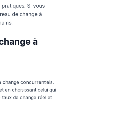
s pratiques. Si vous
ureau de change à
rhams.
 change à
e change concurrentiels.
 en choisissant celui qui
le taux de change réel et