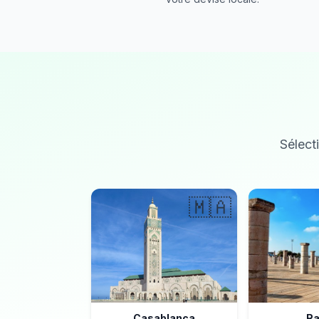
Sélecti
🇲🇦
Casablanca
Ra