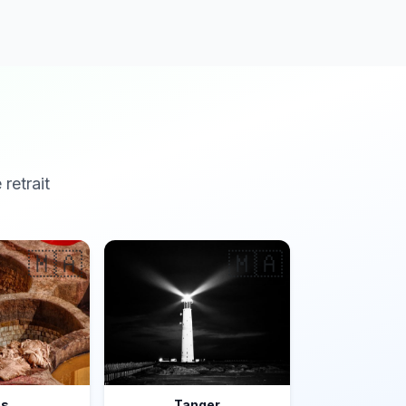
 retrait
🇲🇦
🇲🇦
ès
Tanger