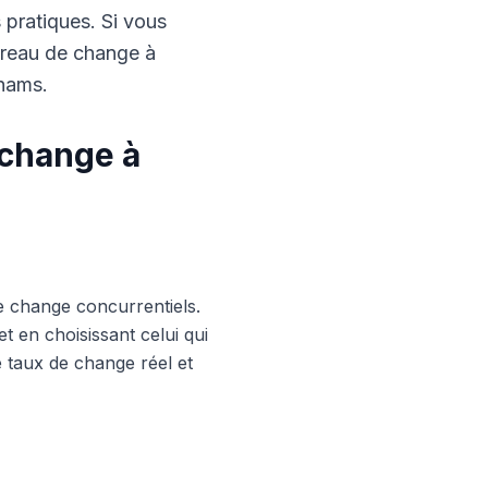
s pratiques. Si vous
ureau de change à
rhams.
 change à
e change concurrentiels.
 en choisissant celui qui
le taux de change réel et