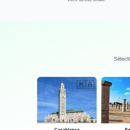
Sélecti
🇲🇦
Casablanca
Ra