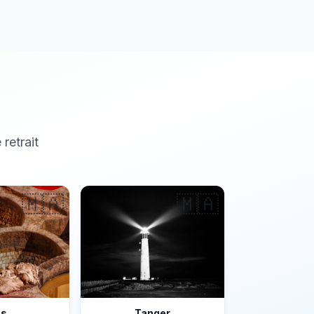
 retrait
🇲🇦
🇲🇦
ès
Tanger