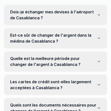
Dois-je échanger mes devises à l'aéroport
de Casablanca ?
Non, il est souvent recommandé de ne pas échanger
toutes vos devises à l'aéroport, où les taux peuvent
Est-ce sûr de changer de l'argent dans la
être moins avantageux. Orientez-vous plutôt vers les
médina de Casablanca ?
bureaux de change en ville pour obtenir de meilleurs
taux.
Oui, plusieurs bureaux de change fiables opèrent dans
la médina. Cependant, il est conseillé de privilégier les
Quelle est la meilleure période pour
établissements réputés pour éviter les surprises.
changer de l'argent à Casablanca ?
Il n'y a pas de période spécifique. Cependant,
surveillez les taux de change avant votre voyage et
Les cartes de crédit sont-elles largement
soyez attentif aux fluctuations pour maximiser la valeur
acceptées à Casablanca ?
de vos devises.
Oui, les cartes de crédit internationales sont
généralement acceptées dans les zones touristiques.
Quels sont les documents nécessaires pour
Cependant, avoir un peu de monnaie locale peut être