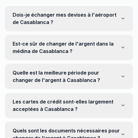
Dois-je échanger mes devises à l'aéroport
de Casablanca ?
Non, il est souvent recommandé de ne pas échanger
toutes vos devises à l'aéroport, où les taux peuvent
Est-ce sûr de changer de l'argent dans la
être moins avantageux. Orientez-vous plutôt vers les
médina de Casablanca ?
bureaux de change en ville pour obtenir de meilleurs
taux.
Oui, plusieurs bureaux de change fiables opèrent dans
la médina. Cependant, il est conseillé de privilégier les
Quelle est la meilleure période pour
établissements réputés pour éviter les surprises.
changer de l'argent à Casablanca ?
Il n'y a pas de période spécifique. Cependant,
surveillez les taux de change avant votre voyage et
Les cartes de crédit sont-elles largement
soyez attentif aux fluctuations pour maximiser la valeur
acceptées à Casablanca ?
de vos devises.
Oui, les cartes de crédit internationales sont
généralement acceptées dans les zones touristiques.
Quels sont les documents nécessaires pour
Cependant, avoir un peu de monnaie locale peut être