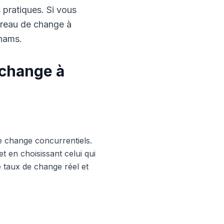
s pratiques. Si vous
ureau de change à
rhams.
 change à
e change concurrentiels.
 en choisissant celui qui
le taux de change réel et