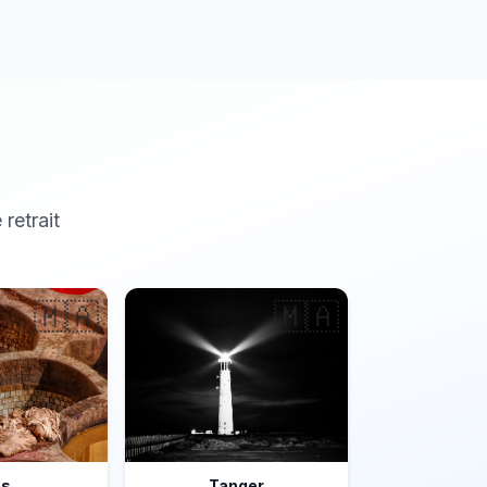
 retrait
🇲🇦
🇲🇦
ès
Tanger