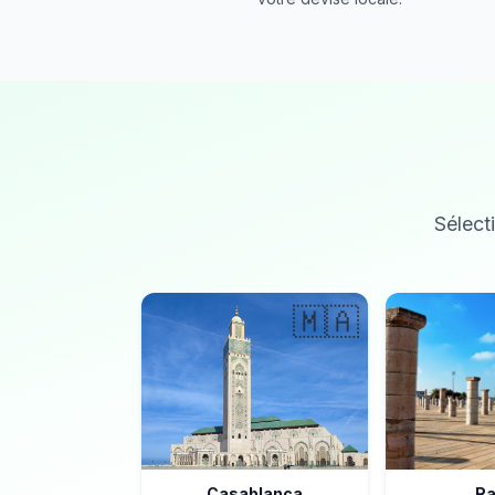
Sélecti
🇲🇦
Casablanca
Ra