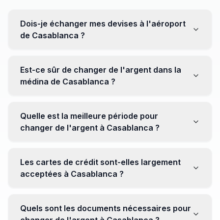
Dois-je échanger mes devises à l'aéroport
de Casablanca ?
Non, il est souvent recommandé de ne pas échanger
toutes vos devises à l'aéroport, où les taux peuvent
Est-ce sûr de changer de l'argent dans la
être moins avantageux. Orientez-vous plutôt vers les
médina de Casablanca ?
bureaux de change en ville pour obtenir de meilleurs
taux.
Oui, plusieurs bureaux de change fiables opèrent dans
la médina. Cependant, il est conseillé de privilégier les
Quelle est la meilleure période pour
établissements réputés pour éviter les surprises.
changer de l'argent à Casablanca ?
Il n'y a pas de période spécifique. Cependant,
surveillez les taux de change avant votre voyage et
Les cartes de crédit sont-elles largement
soyez attentif aux fluctuations pour maximiser la valeur
acceptées à Casablanca ?
de vos devises.
Oui, les cartes de crédit internationales sont
généralement acceptées dans les zones touristiques.
Quels sont les documents nécessaires pour
Cependant, avoir un peu de monnaie locale peut être