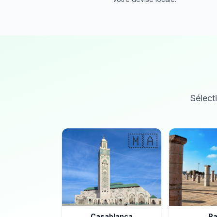
Sélecti
🇲🇦
Casablanca
Ra