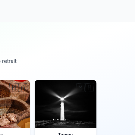
 retrait
🇲🇦
🇲🇦
ès
Tanger