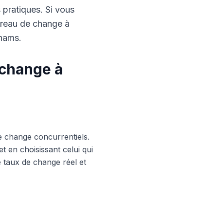
s pratiques. Si vous
ureau de change à
rhams.
 change à
e change concurrentiels.
 en choisissant celui qui
le taux de change réel et