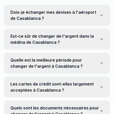
Dois-je échanger mes devises à l'aéroport
de Casablanca ?
Non, il est souvent recommandé de ne pas échanger
toutes vos devises à l'aéroport, où les taux peuvent
Est-ce sûr de changer de l'argent dans la
être moins avantageux. Orientez-vous plutôt vers les
médina de Casablanca ?
bureaux de change en ville pour obtenir de meilleurs
taux.
Oui, plusieurs bureaux de change fiables opèrent dans
la médina. Cependant, il est conseillé de privilégier les
Quelle est la meilleure période pour
établissements réputés pour éviter les surprises.
changer de l'argent à Casablanca ?
Il n'y a pas de période spécifique. Cependant,
surveillez les taux de change avant votre voyage et
Les cartes de crédit sont-elles largement
soyez attentif aux fluctuations pour maximiser la valeur
acceptées à Casablanca ?
de vos devises.
Oui, les cartes de crédit internationales sont
généralement acceptées dans les zones touristiques.
Quels sont les documents nécessaires pour
Cependant, avoir un peu de monnaie locale peut être