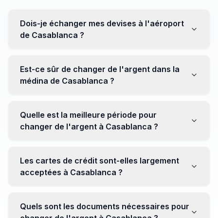
Dois-je échanger mes devises à l'aéroport
de Casablanca ?
Non, il est souvent recommandé de ne pas échanger
toutes vos devises à l'aéroport, où les taux peuvent
Est-ce sûr de changer de l'argent dans la
être moins avantageux. Orientez-vous plutôt vers les
médina de Casablanca ?
bureaux de change en ville pour obtenir de meilleurs
taux.
Oui, plusieurs bureaux de change fiables opèrent dans
la médina. Cependant, il est conseillé de privilégier les
Quelle est la meilleure période pour
établissements réputés pour éviter les surprises.
changer de l'argent à Casablanca ?
Il n'y a pas de période spécifique. Cependant,
surveillez les taux de change avant votre voyage et
Les cartes de crédit sont-elles largement
soyez attentif aux fluctuations pour maximiser la valeur
acceptées à Casablanca ?
de vos devises.
Oui, les cartes de crédit internationales sont
généralement acceptées dans les zones touristiques.
Quels sont les documents nécessaires pour
Cependant, avoir un peu de monnaie locale peut être