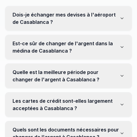
Dois-je échanger mes devises à l'aéroport
de Casablanca ?
Non, il est souvent recommandé de ne pas échanger
toutes vos devises à l'aéroport, où les taux peuvent
Est-ce sûr de changer de l'argent dans la
être moins avantageux. Orientez-vous plutôt vers les
médina de Casablanca ?
bureaux de change en ville pour obtenir de meilleurs
taux.
Oui, plusieurs bureaux de change fiables opèrent dans
la médina. Cependant, il est conseillé de privilégier les
Quelle est la meilleure période pour
établissements réputés pour éviter les surprises.
changer de l'argent à Casablanca ?
Il n'y a pas de période spécifique. Cependant,
surveillez les taux de change avant votre voyage et
Les cartes de crédit sont-elles largement
soyez attentif aux fluctuations pour maximiser la valeur
acceptées à Casablanca ?
de vos devises.
Oui, les cartes de crédit internationales sont
généralement acceptées dans les zones touristiques.
Quels sont les documents nécessaires pour
Cependant, avoir un peu de monnaie locale peut être