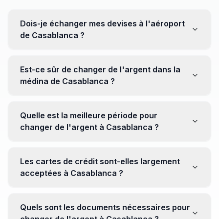
Dois-je échanger mes devises à l'aéroport
de Casablanca ?
Non, il est souvent recommandé de ne pas échanger
toutes vos devises à l'aéroport, où les taux peuvent
Est-ce sûr de changer de l'argent dans la
être moins avantageux. Orientez-vous plutôt vers les
médina de Casablanca ?
bureaux de change en ville pour obtenir de meilleurs
taux.
Oui, plusieurs bureaux de change fiables opèrent dans
la médina. Cependant, il est conseillé de privilégier les
Quelle est la meilleure période pour
établissements réputés pour éviter les surprises.
changer de l'argent à Casablanca ?
Il n'y a pas de période spécifique. Cependant,
surveillez les taux de change avant votre voyage et
Les cartes de crédit sont-elles largement
soyez attentif aux fluctuations pour maximiser la valeur
acceptées à Casablanca ?
de vos devises.
Oui, les cartes de crédit internationales sont
généralement acceptées dans les zones touristiques.
Quels sont les documents nécessaires pour
Cependant, avoir un peu de monnaie locale peut être