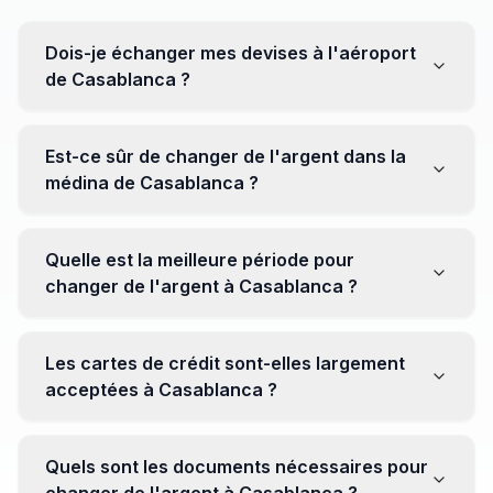
Dois-je échanger mes devises à l'aéroport
de Casablanca ?
Non, il est souvent recommandé de ne pas échanger
toutes vos devises à l'aéroport, où les taux peuvent
Est-ce sûr de changer de l'argent dans la
être moins avantageux. Orientez-vous plutôt vers les
médina de Casablanca ?
bureaux de change en ville pour obtenir de meilleurs
taux.
Oui, plusieurs bureaux de change fiables opèrent dans
la médina. Cependant, il est conseillé de privilégier les
Quelle est la meilleure période pour
établissements réputés pour éviter les surprises.
changer de l'argent à Casablanca ?
Il n'y a pas de période spécifique. Cependant,
surveillez les taux de change avant votre voyage et
Les cartes de crédit sont-elles largement
soyez attentif aux fluctuations pour maximiser la valeur
acceptées à Casablanca ?
de vos devises.
Oui, les cartes de crédit internationales sont
généralement acceptées dans les zones touristiques.
Quels sont les documents nécessaires pour
Cependant, avoir un peu de monnaie locale peut être