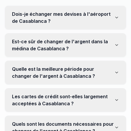
Dois-je échanger mes devises à l'aéroport
de Casablanca ?
Non, il est souvent recommandé de ne pas échanger
toutes vos devises à l'aéroport, où les taux peuvent
Est-ce sûr de changer de l'argent dans la
être moins avantageux. Orientez-vous plutôt vers les
médina de Casablanca ?
bureaux de change en ville pour obtenir de meilleurs
taux.
Oui, plusieurs bureaux de change fiables opèrent dans
la médina. Cependant, il est conseillé de privilégier les
Quelle est la meilleure période pour
établissements réputés pour éviter les surprises.
changer de l'argent à Casablanca ?
Il n'y a pas de période spécifique. Cependant,
surveillez les taux de change avant votre voyage et
Les cartes de crédit sont-elles largement
soyez attentif aux fluctuations pour maximiser la valeur
acceptées à Casablanca ?
de vos devises.
Oui, les cartes de crédit internationales sont
généralement acceptées dans les zones touristiques.
Quels sont les documents nécessaires pour
Cependant, avoir un peu de monnaie locale peut être