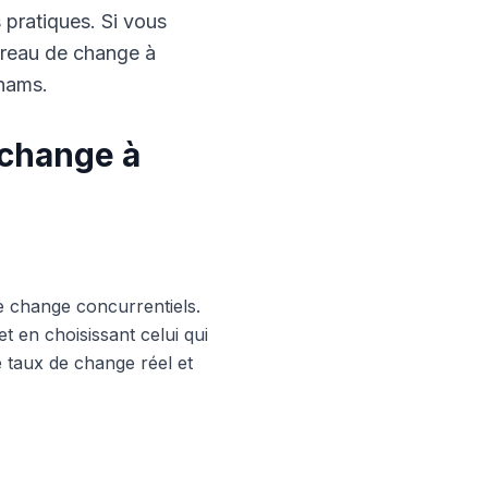
s pratiques. Si vous
ureau de change à
rhams.
 change à
e change concurrentiels.
 en choisissant celui qui
le taux de change réel et