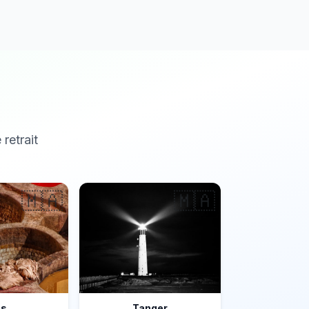
 retrait
🇲🇦
🇲🇦
ès
Tanger