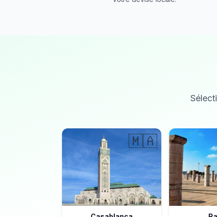
Sélecti
🇲🇦
Casablanca
Ra