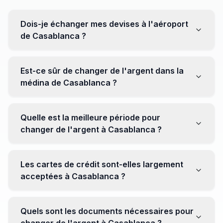
Dois-je échanger mes devises à l'aéroport
de Casablanca ?
Non, il est souvent recommandé de ne pas échanger
toutes vos devises à l'aéroport, où les taux peuvent
Est-ce sûr de changer de l'argent dans la
être moins avantageux. Orientez-vous plutôt vers les
médina de Casablanca ?
bureaux de change en ville pour obtenir de meilleurs
taux.
Oui, plusieurs bureaux de change fiables opèrent dans
la médina. Cependant, il est conseillé de privilégier les
Quelle est la meilleure période pour
établissements réputés pour éviter les surprises.
changer de l'argent à Casablanca ?
Il n'y a pas de période spécifique. Cependant,
surveillez les taux de change avant votre voyage et
Les cartes de crédit sont-elles largement
soyez attentif aux fluctuations pour maximiser la valeur
acceptées à Casablanca ?
de vos devises.
Oui, les cartes de crédit internationales sont
généralement acceptées dans les zones touristiques.
Quels sont les documents nécessaires pour
Cependant, avoir un peu de monnaie locale peut être