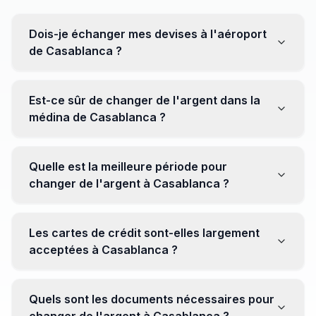
Dois-je échanger mes devises à l'aéroport
de Casablanca ?
Non, il est souvent recommandé de ne pas échanger
toutes vos devises à l'aéroport, où les taux peuvent
Est-ce sûr de changer de l'argent dans la
être moins avantageux. Orientez-vous plutôt vers les
médina de Casablanca ?
bureaux de change en ville pour obtenir de meilleurs
taux.
Oui, plusieurs bureaux de change fiables opèrent dans
la médina. Cependant, il est conseillé de privilégier les
Quelle est la meilleure période pour
établissements réputés pour éviter les surprises.
changer de l'argent à Casablanca ?
Il n'y a pas de période spécifique. Cependant,
surveillez les taux de change avant votre voyage et
Les cartes de crédit sont-elles largement
soyez attentif aux fluctuations pour maximiser la valeur
acceptées à Casablanca ?
de vos devises.
Oui, les cartes de crédit internationales sont
généralement acceptées dans les zones touristiques.
Quels sont les documents nécessaires pour
Cependant, avoir un peu de monnaie locale peut être