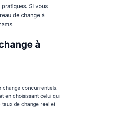
s pratiques. Si vous
ureau de change à
rhams.
 change à
e change concurrentiels.
 en choisissant celui qui
le taux de change réel et