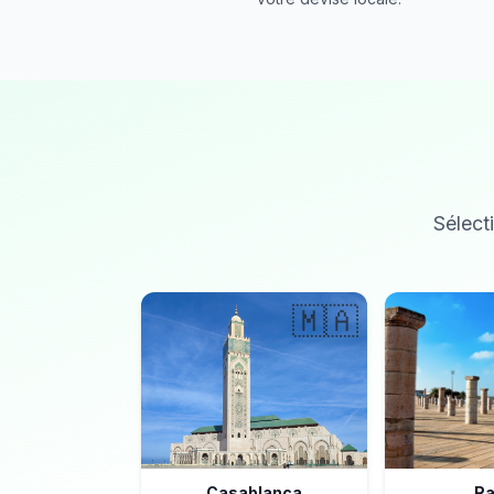
Sélecti
🇲🇦
Casablanca
Ra