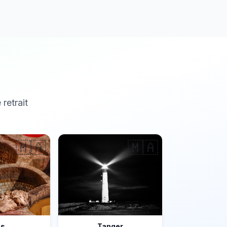
 retrait
🇲🇦
🇲🇦
ès
Tanger