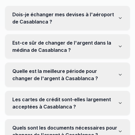
Dois-je échanger mes devises à l'aéroport
de Casablanca ?
Non, il est souvent recommandé de ne pas échanger
toutes vos devises à l'aéroport, où les taux peuvent
Est-ce sûr de changer de l'argent dans la
être moins avantageux. Orientez-vous plutôt vers les
médina de Casablanca ?
bureaux de change en ville pour obtenir de meilleurs
taux.
Oui, plusieurs bureaux de change fiables opèrent dans
la médina. Cependant, il est conseillé de privilégier les
Quelle est la meilleure période pour
établissements réputés pour éviter les surprises.
changer de l'argent à Casablanca ?
Il n'y a pas de période spécifique. Cependant,
surveillez les taux de change avant votre voyage et
Les cartes de crédit sont-elles largement
soyez attentif aux fluctuations pour maximiser la valeur
acceptées à Casablanca ?
de vos devises.
Oui, les cartes de crédit internationales sont
généralement acceptées dans les zones touristiques.
Quels sont les documents nécessaires pour
Cependant, avoir un peu de monnaie locale peut être