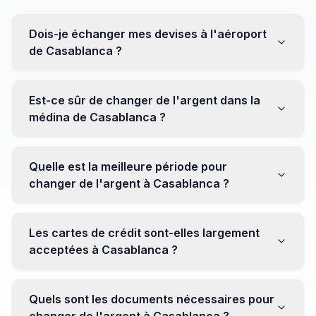
Dois-je échanger mes devises à l'aéroport
de Casablanca ?
Non, il est souvent recommandé de ne pas échanger
toutes vos devises à l'aéroport, où les taux peuvent
Est-ce sûr de changer de l'argent dans la
être moins avantageux. Orientez-vous plutôt vers les
médina de Casablanca ?
bureaux de change en ville pour obtenir de meilleurs
taux.
Oui, plusieurs bureaux de change fiables opèrent dans
la médina. Cependant, il est conseillé de privilégier les
Quelle est la meilleure période pour
établissements réputés pour éviter les surprises.
changer de l'argent à Casablanca ?
Il n'y a pas de période spécifique. Cependant,
surveillez les taux de change avant votre voyage et
Les cartes de crédit sont-elles largement
soyez attentif aux fluctuations pour maximiser la valeur
acceptées à Casablanca ?
de vos devises.
Oui, les cartes de crédit internationales sont
généralement acceptées dans les zones touristiques.
Quels sont les documents nécessaires pour
Cependant, avoir un peu de monnaie locale peut être